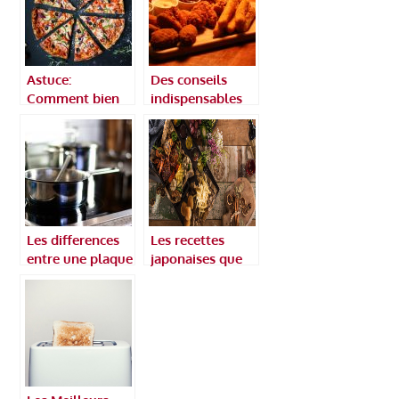
Astuce:
Des conseils
Comment bien
indispensables
cuire une Pizza ?
pour reussir
toutes vos
fritures
Les differences
Les recettes
entre une plaque
japonaises que
induction et
vous pouvez
vitroceramique
faire à la maison