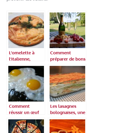
L’omelette à
Comment
l’italienne,
préparer de bons
découvrons la
apéritifs ?
culture
transalpine
Comment
Les lasagnes
réussir un œuf
bolognaises, une
au plat ?
recette
incontournable