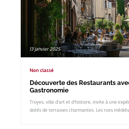
Posted
13 janvier 2025
on
Non classé
Découverte des Restaurants avec 
Gastronomie
Troyes, ville d'art et d'histoire, invite à une e
dotés de terrasses charmantes. Les rues médiév