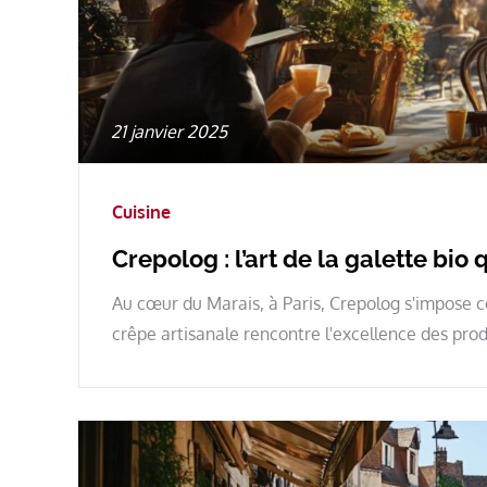
Posted
21 janvier 2025
on
Cuisine
Crepolog : l’art de la galette bio
Au cœur du Marais, à Paris, Crepolog s'impose 
crêpe artisanale rencontre l'excellence des prod