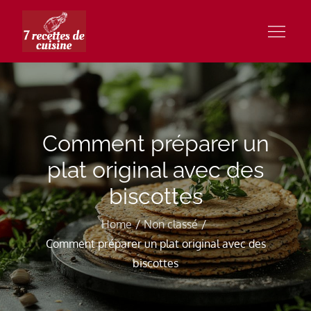
Skip
to
7 recettes de cuisine
content
Comment préparer un
plat original avec des
biscottes
Home
Non classé
Comment préparer un plat original avec des
biscottes