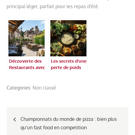
principal léger, parfait pour les repas d'été.
Découverte des
Les secrets d’une
Restaurants avec
perte de poids
Terrasse à Troyes
durable : zoom
: Entre Histoire
sur les aliments
et Gastronomie
riches en fibres
Categories:
Non classé
indispensables
Navigation
Championnats du monde de pizza : bien plus
de
qu’un fast food en competition